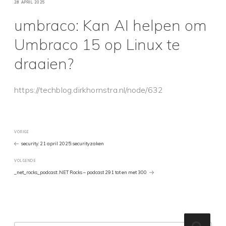
GEPLAATST
28 APRIL 2025
OP
umbraco: Kan AI helpen om
Umbraco 15 op Linux te
draaien?
https://techblog.dirkhornstra.nl/node/632
Bericht
Vorig
VORIGE
bericht
security: 21 april 2025: securityzaken
navigatie
Volgend
VOLGENDE
Bericht
_net_rocks_podcast: .NET Rocks – podcast 291 tot en met 300
Zoeken
Zoeke