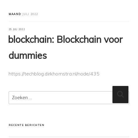
MAAND:
JULI 2022
GEPLAATST
25 JULI 2022
OP
blockchain: Blockchain voor
dummies
https://techblog.dirkhornstra.nl/node/435
Zoeken
Zoeke
naar:
RECENTE BERICHTEN