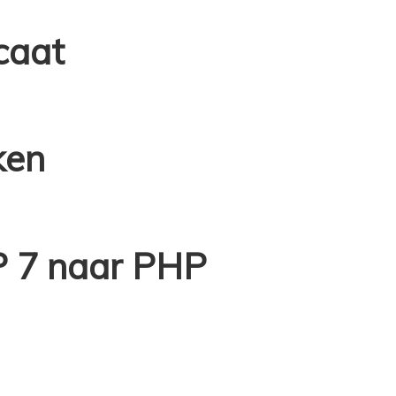
caat
ken
P 7 naar PHP