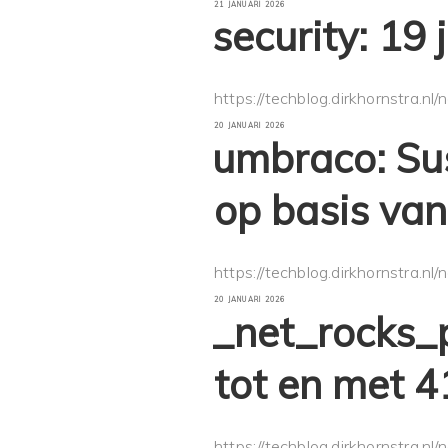
GEPLAATST
21 JANUARI 2026
OP
security: 19
https://techblog.dirkhornstra.nl
GEPLAATST
20 JANUARI 2026
OP
umbraco: Su
op basis van
https://techblog.dirkhornstra.nl
GEPLAATST
20 JANUARI 2026
OP
_net_rocks_
tot en met 4
https://techblog.dirkhornstra.nl