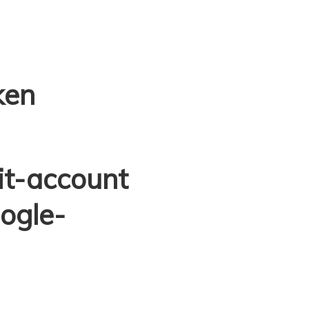
ken
it-account
ogle-