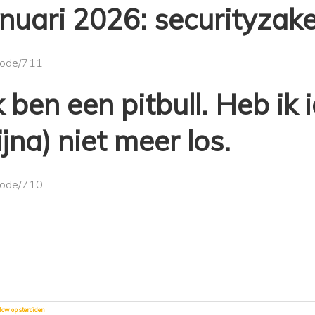
januari 2026: securityzak
/node/711
k ben een pitbull. Heb ik 
ijna) niet meer los.
/node/710
low op steroïden