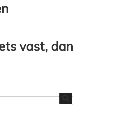
en
iets vast, dan
Zoeken