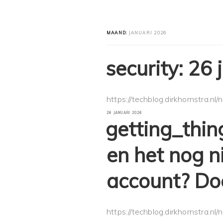
MAAND:
JANUARI 2026
security: 26
https://techblog.dirkhornstra.nl
GEPLAATST
26 JANUARI 2026
OP
getting_thin
en het nog n
account? Doe
https://techblog.dirkhornstra.nl