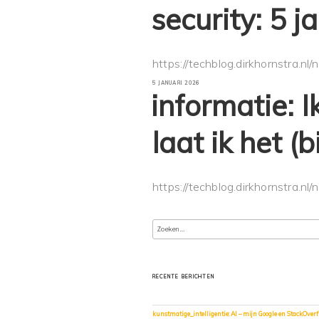
OP
security: 5 
https://techblog.dirkhornstra.nl
GEPLAATST
5 JANUARI 2026
OP
informatie: I
laat ik het (b
https://techblog.dirkhornstra.nl
Zoeken
naar:
RECENTE BERICHTEN
kunstmatige_intelligentie: AI – mijn Google en StackOverf