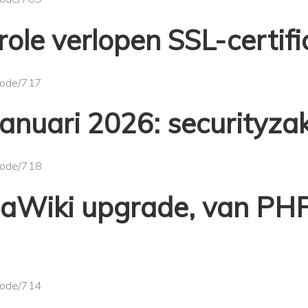
role verlopen SSL-certifi
/node/717
 januari 2026: securityza
/node/718
iaWiki upgrade, van PH
/node/714