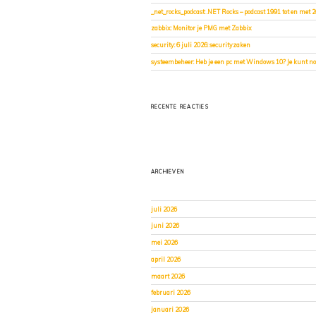
_net_rocks_podcast: .NET Rocks – podcast 1991 tot en met 
zabbix: Monitor je PMG met Zabbix
security: 6 juli 2026: securityzaken
systeembeheer: Heb je een pc met Windows 10? Je kunt nog
RECENTE REACTIES
ARCHIEVEN
juli 2026
juni 2026
mei 2026
april 2026
maart 2026
februari 2026
januari 2026