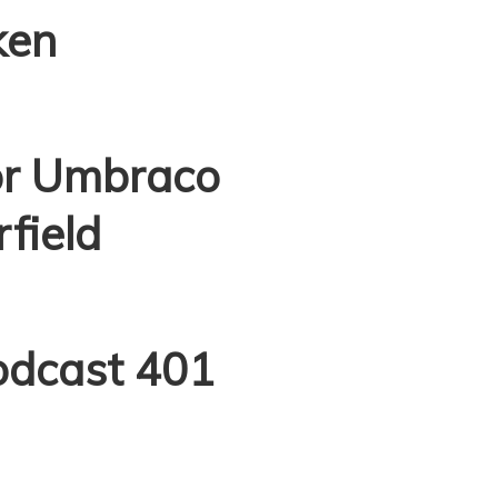
ken
or Umbraco
field
odcast 401