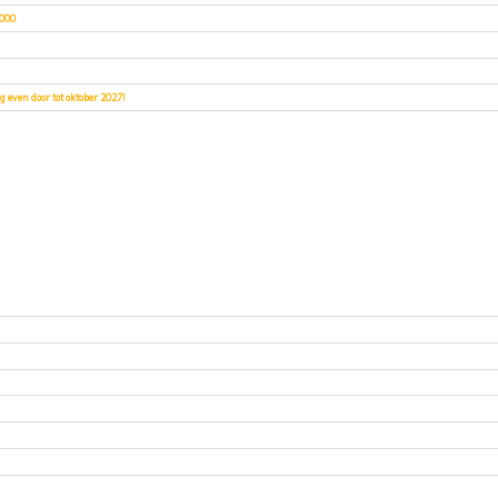
2000
 even door tot oktober 2027!