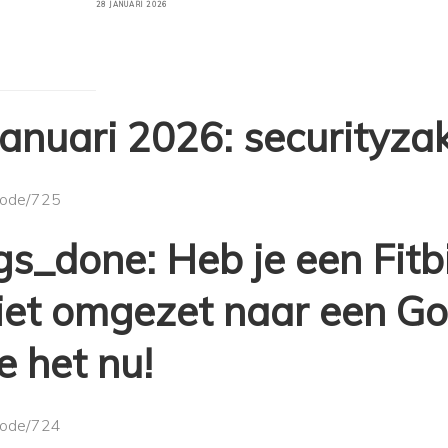
GEPLAATST
28 JANUARI 2026
OP
 januari 2026: securityza
/node/725
gs_done: Heb je een Fitb
iet omgezet naar een Go
 het nu!
/node/724