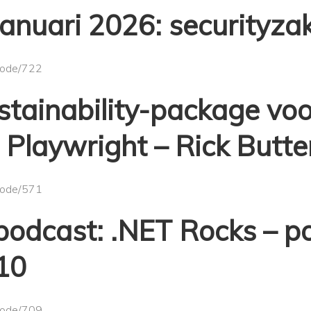
 januari 2026: securityza
/node/722
stainability-package vo
 Playwright – Rick Butter
/node/571
podcast: .NET Rocks – p
10
/node/709