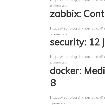
GEPLAATST
19 JANUARI 2026
OP
zabbix: Cont
https://techblog.dirkhornstra.nl
GEPLAATST
18 JANUARI 2026
OP
security: 12
https://techblog.dirkhornstra.nl
GEPLAATST
12 JANUARI 2026
OP
docker: Med
8
https://techblog.dirkhornstra.nl
GEPLAATST
7 JANUARI 2026