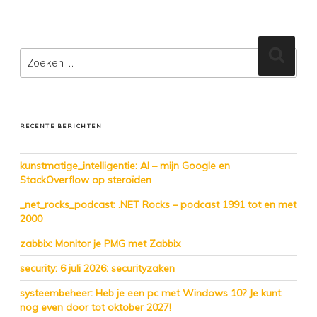
Zoeken
Zoeke
naar:
RECENTE BERICHTEN
kunstmatige_intelligentie: AI – mijn Google en
StackOverflow op steroïden
_net_rocks_podcast: .NET Rocks – podcast 1991 tot en met
2000
zabbix: Monitor je PMG met Zabbix
security: 6 juli 2026: securityzaken
systeembeheer: Heb je een pc met Windows 10? Je kunt
nog even door tot oktober 2027!