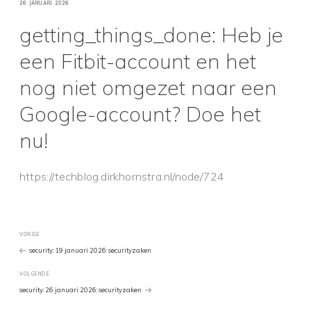
GEPLAATST
26 JANUARI 2026
OP
getting_things_done: Heb je
een Fitbit-account en het
nog niet omgezet naar een
Google-account? Doe het
nu!
https://techblog.dirkhornstra.nl/node/724
Bericht
Vorig
VORIGE
bericht
security: 19 januari 2026: securityzaken
navigatie
Volgend
VOLGENDE
Bericht
security: 26 januari 2026: securityzaken