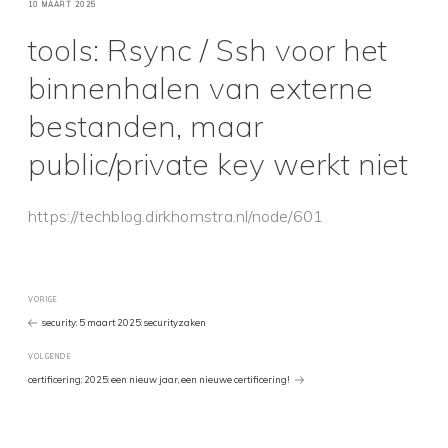
GEPLAATST
10 MAART 2025
OP
tools: Rsync / Ssh voor het
binnenhalen van externe
bestanden, maar
public/private key werkt niet
https://techblog.dirkhornstra.nl/node/601
Bericht
Vorig
VORIGE
bericht
security: 5 maart 2025: securityzaken
navigatie
Volgend
VOLGENDE
Bericht
certificering: 2025: een nieuw jaar, een nieuwe certificering!