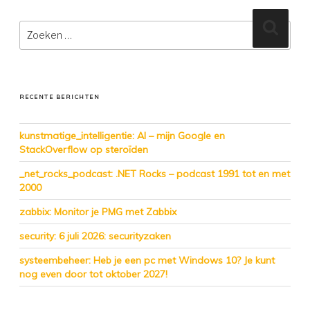
Zoeken
Zoeke
naar:
RECENTE BERICHTEN
kunstmatige_intelligentie: AI – mijn Google en
StackOverflow op steroïden
_net_rocks_podcast: .NET Rocks – podcast 1991 tot en met
2000
zabbix: Monitor je PMG met Zabbix
security: 6 juli 2026: securityzaken
systeembeheer: Heb je een pc met Windows 10? Je kunt
nog even door tot oktober 2027!