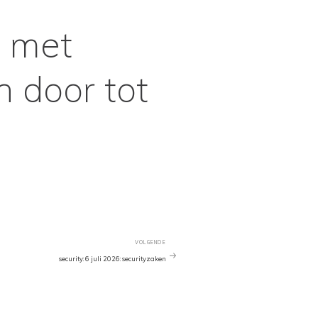
c met
 door tot
VOLGENDE
Volgend
Bericht
security: 6 juli 2026: securityzaken