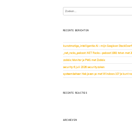
Zoeken
naar:
RECENTE BERICHTEN
kunstmatige_intelligentie: AI – mijn Google en StackOverf
_net_rocks_podcast: .NET Rocks – podcast 1991 tot en met 
zabbix: Monitor je PMG met Zabbix
security: 6 juli 2026: securityzaken
systeembeheer: Heb je een pc met Windows 10? Je kunt nog
RECENTE REACTIES
ARCHIEVEN