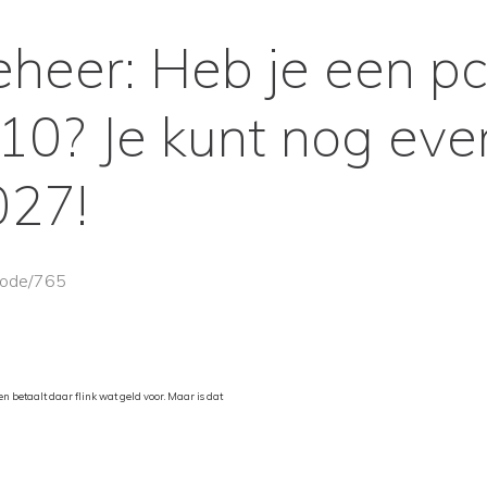
heer: Heb je een p
0? Je kunt nog even
027!
/node/765
n betaalt daar flink wat geld voor. Maar is dat