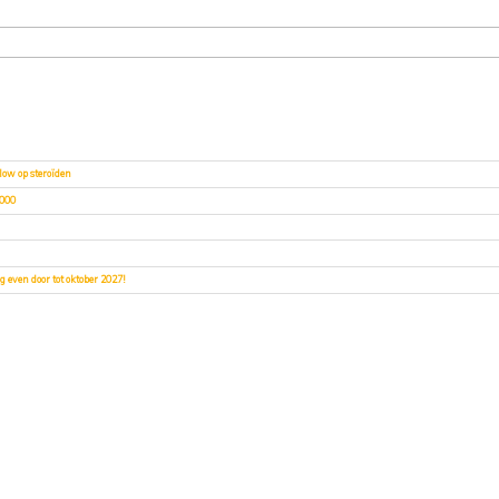
low op steroïden
2000
 even door tot oktober 2027!