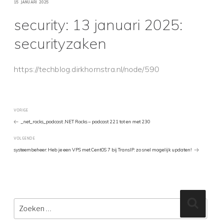
GEPLAATST
15 JANUARI 2025
OP
security: 13 januari 2025:
securityzaken
https://techblog.dirkhornstra.nl/node/590
Bericht
Vorig
VORIGE
bericht
_net_rocks_podcast: .NET Rocks – podcast 221 tot en met 230
navigatie
Volgend
VOLGENDE
Bericht
systeembeheer: Heb je een VPS met CentOS 7 bij TransIP: zo snel mogelijk updaten!
Zoeken
Zoeke
naar: