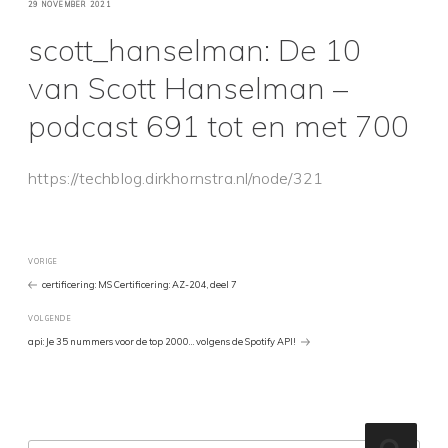
GEPLAATST
29 NOVEMBER 2021
OP
scott_hanselman: De 10
van Scott Hanselman –
podcast 691 tot en met 700
https://techblog.dirkhornstra.nl/node/321
Bericht
Vorig
VORIGE
bericht
certificering: MS Certificering: AZ-204, deel 7
navigatie
Volgend
VOLGENDE
Bericht
api: Je 35 nummers voor de top 2000… volgens de Spotify API!
Zoeken
Zoeke