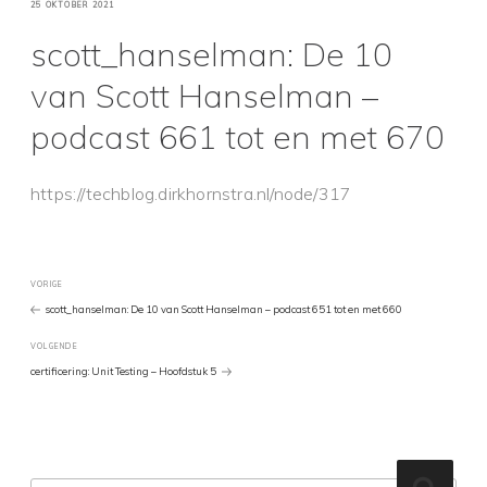
GEPLAATST
25 OKTOBER 2021
OP
scott_hanselman: De 10
van Scott Hanselman –
podcast 661 tot en met 670
https://techblog.dirkhornstra.nl/node/317
Bericht
Vorig
VORIGE
bericht
scott_hanselman: De 10 van Scott Hanselman – podcast 651 tot en met 660
navigatie
Volgend
VOLGENDE
Bericht
certificering: Unit Testing – Hoofdstuk 5
Zoeken
Zoeke