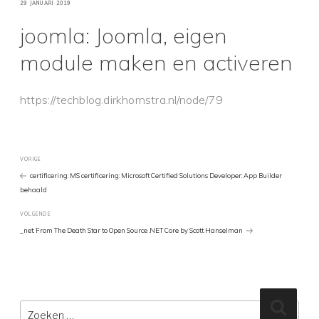
GEPLAATST
29 JANUARI 2019
OP
joomla: Joomla, eigen
module maken en activeren
https://techblog.dirkhornstra.nl/node/79
Bericht
Vorig
VORIGE
bericht
certificering: MS certificering: Microsoft Certified Solutions Developer: App Builder
behaald
navigatie
Volgend
VOLGENDE
Bericht
_net: From The Death Star to Open Source .NET Core by Scott Hanselman
Zoeken
Zoeke
naar: