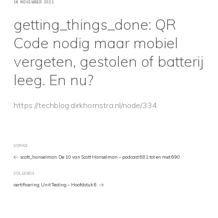
GEPLAATST
16 NOVEMBER 2021
OP
getting_things_done: QR
Code nodig maar mobiel
vergeten, gestolen of batterij
leeg. En nu?
https://techblog.dirkhornstra.nl/node/334
Bericht
Vorig
VORIGE
bericht
scott_hanselman: De 10 van Scott Hanselman – podcast 681 tot en met 690
navigatie
Volgend
VOLGENDE
Bericht
certificering: Unit Testing – Hoofdstuk 6