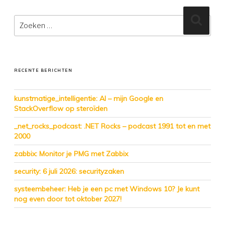
Zoeken
Zoeke
naar:
RECENTE BERICHTEN
kunstmatige_intelligentie: AI – mijn Google en
StackOverflow op steroïden
_net_rocks_podcast: .NET Rocks – podcast 1991 tot en met
2000
zabbix: Monitor je PMG met Zabbix
security: 6 juli 2026: securityzaken
systeembeheer: Heb je een pc met Windows 10? Je kunt
nog even door tot oktober 2027!