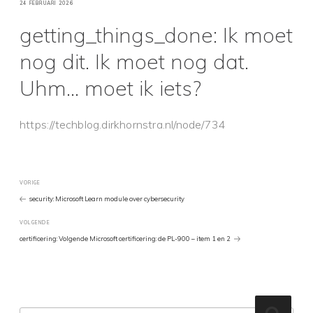
GEPLAATST
24 FEBRUARI 2026
OP
getting_things_done: Ik moet
nog dit. Ik moet nog dat.
Uhm… moet ik iets?
https://techblog.dirkhornstra.nl/node/734
Bericht
Vorig
VORIGE
bericht
security: Microsoft Learn module over cybersecurity
navigatie
Volgend
VOLGENDE
Bericht
certificering: Volgende Microsoft certificering: de PL-900 – item 1 en 2
Zoeken
Zoeke