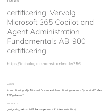
GEPLAATST
1 JUNI 2026
OP
certificering: Vervolg
Microsoft 365 Copilot and
Agent Administration
Fundamentals AB-900
certificering
https://techblog.dirkhornstra.nl/node/756
Bericht
Vorig
VORIGE
bericht
certificering: Mijn Microsoft Fundamentals certificering – waar is Dynamics CRM en
ERP gebleven?
navigatie
Volgend
VOLGENDE
Bericht
_net_rocks_podcast: .NET Rocks – podcast 431 tot en met 440