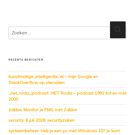
Zoeken
Zoeke
naar:
RECENTE BERICHTEN
kunstmatige_intelligentie: AI – mijn Google en
StackOverflow op steroïden
_net_rocks_podcast: .NET Rocks – podcast 1991 tot en met
2000
zabbix: Monitor je PMG met Zabbix
security: 6 juli 2026: securityzaken
systeembeheer: Heb je een pc met Windows 10? Je kunt