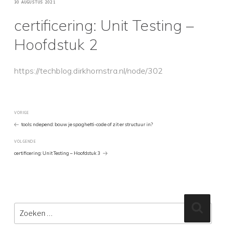
GEPLAATST
30 AUGUSTUS 2021
OP
certificering: Unit Testing –
Hoofdstuk 2
https://techblog.dirkhornstra.nl/node/302
Bericht
Vorig
VORIGE
bericht
tools: ndepend: bouw je spaghetti-code of zit er structuur in?
navigatie
Volgend
VOLGENDE
Bericht
certificering: Unit Testing – Hoofdstuk 3
Zoeken
Zoeke
naar: