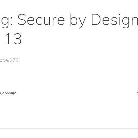
ing: Secure by Design
 13
/node/273
k je backups?
z