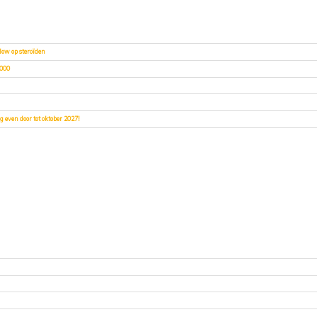
low op steroïden
2000
 even door tot oktober 2027!