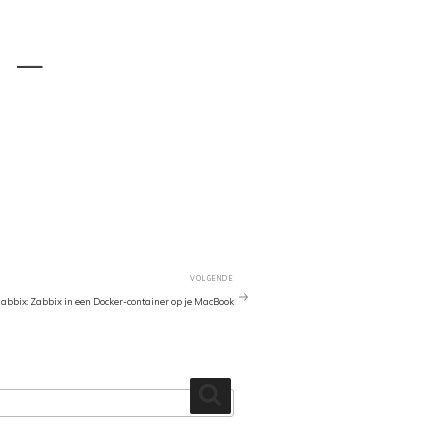
 –
VOLGENDE
Volgend
Bericht
abbix: Zabbix in een Docker-container op je MacBook
Zoeken