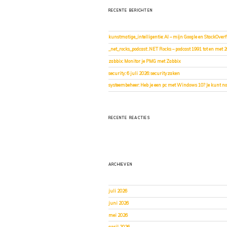
RECENTE BERICHTEN
kunstmatige_intelligentie: AI – mijn Google en StackOverf
_net_rocks_podcast: .NET Rocks – podcast 1991 tot en met 
zabbix: Monitor je PMG met Zabbix
security: 6 juli 2026: securityzaken
systeembeheer: Heb je een pc met Windows 10? Je kunt nog
RECENTE REACTIES
ARCHIEVEN
juli 2026
juni 2026
mei 2026
april 2026