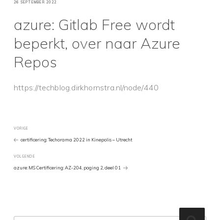
GEPLAATST
26 SEPTEMBER 2022
OP
azure: Gitlab Free wordt
beperkt, over naar Azure
Repos
https://techblog.dirkhornstra.nl/node/440
Bericht
Vorig
VORIGE
bericht
certificering: Techorama 2022 in Kinepolis – Utrecht
navigatie
Volgend
VOLGENDE
Bericht
azure: MS Certificering: AZ-204, poging 2, deel 01
Zoeken
Zoeke