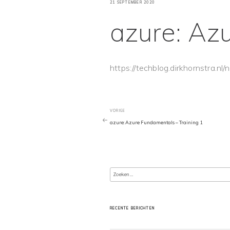
GEPLAATST
21 SEPTEMBER 2020
OP
azure: Az
https://techblog.dirkhornstra.nl
Bericht
Vorig
VORIGE
bericht
azure: Azure Fundamentals – Training 1
navigatie
Zoeken
naar:
RECENTE BERICHTEN