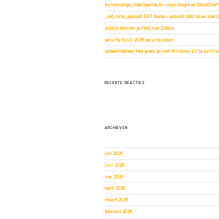
kunstmatige_intelligentie: AI – mijn Google en StackOverf
_net_rocks_podcast: .NET Rocks – podcast 1991 tot en met 
zabbix: Monitor je PMG met Zabbix
security: 6 juli 2026: securityzaken
systeembeheer: Heb je een pc met Windows 10? Je kunt nog
RECENTE REACTIES
ARCHIEVEN
juli 2026
juni 2026
mei 2026
april 2026
maart 2026
februari 2026