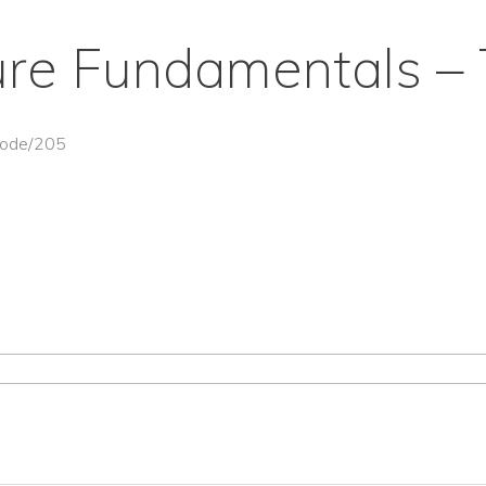
ure Fundamentals – 
/node/205