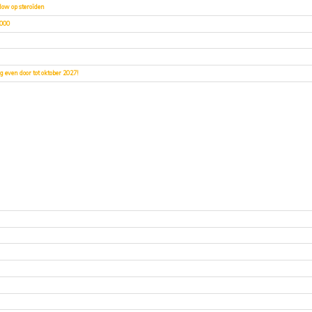
low op steroïden
2000
 even door tot oktober 2027!