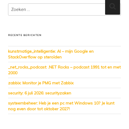
Zoeken
Zoeke
naar:
RECENTE BERICHTEN
kunstmatige_intelligentie: AI – mijn Google en
StackOverflow op steroïden
_net_rocks_podcast: .NET Rocks – podcast 1991 tot en met
2000
zabbix: Monitor je PMG met Zabbix
security: 6 juli 2026: securityzaken
systeembeheer: Heb je een pc met Windows 10? Je kunt
nog even door tot oktober 2027!