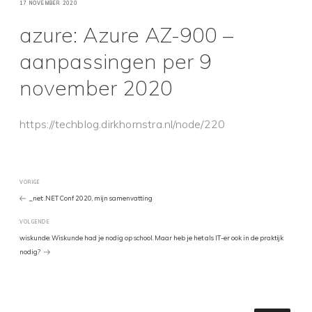
GEPLAATST
17 NOVEMBER 2020
OP
azure: Azure AZ-900 –
aanpassingen per 9
november 2020
https://techblog.dirkhornstra.nl/node/220
Bericht
Vorig
VORIGE
bericht
_net: .NET Conf 2020, mijn samenvatting
navigatie
Volgend
VOLGENDE
Bericht
wiskunde: Wiskunde had je nodig op school. Maar heb je het als IT-er ook in de praktijk
nodig?