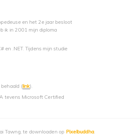
pedeuse en het 2e jaar besloot
eb ik in 2001 mijn diploma
# en .NET. Tijdens mijn studie
s behaald (
link
).
 tevens Microsoft Certified
hai Tawng, te downloaden op
Pixelbuddha
.