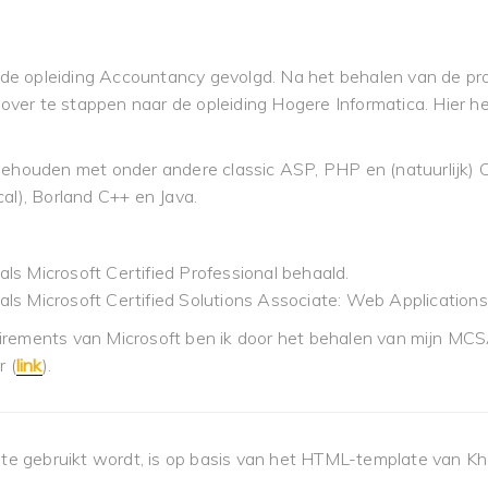
e opleiding Accountancy gevolgd. Na het behalen van de pro
 over te stappen naar de opleiding Hogere Informatica. Hier h
gehouden met onder andere classic ASP, PHP en (natuurlijk) C
al), Borland C++ en Java.
 als Microsoft Certified Professional behaald.
g als Microsoft Certified Solutions Associate: Web Application
rements van Microsoft ben ik door het behalen van mijn MCSA
r (
link
).
te gebruikt wordt, is op basis van het HTML-template van K